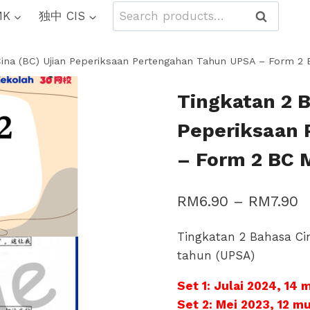
Search
MK
独中 CIS
Search
for:
Cina (BC) Ujian Peperiksaan Pertengahan Tahun UPSA – Form 2
Tingkatan 2 B
Peperiksaan 
– Form 2 BC 
P
RM
6.90
–
RM
7.90
r
Tingkatan 2 Bahasa Ci
R
tahun (UPSA)
t
Set 1: Julai 2024, 14 
R
Set 2: Mei 2023, 12 m