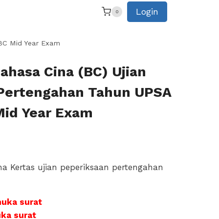
range:
Login
0
RM6.90
through
RM7.90
 BC Mid Year Exam
ahasa Cina (BC) Ujian
Pertengahan Tahun UPSA
Mid Year Exam
rice
ange:
na Kertas ujian peperiksaan pertengahan
M6.90
hrough
muka surat
M7.90
uka surat