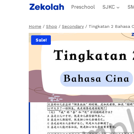
Skip
Preschool
SJKC
S
to
content
Home
/
Shop
/
Secondary
/
Tingkatan 2 Bahasa 
Sale!