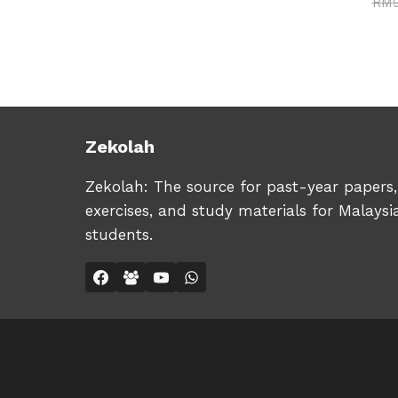
RM
was:
is:
RM9.90.
RM4.90.
Zekolah
Zekolah: The source for past-year papers,
exercises, and study materials for Malaysi
students.