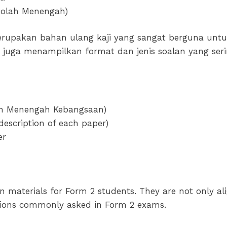
Year
kolah Menengah)
Exam
quantity
erupakan bahan ulang kaji yang sangat berguna untuk
api juga menampilkan format dan jenis soalan yang ser
ah Menengah Kebangsaan)
description of each paper)
er
n materials for Form 2 students. They are not only al
stions commonly asked in Form 2 exams.