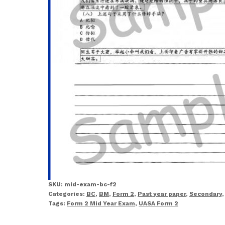
SKU:
mid-exam-bc-f2
Categories:
BC
,
BM
,
Form 2
,
Past year paper
,
Secondary
Tags:
Form 2 Mid Year Exam
,
UASA Form 2