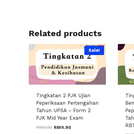
Related products
Sale!
Tingkatan 2 PJK Ujian
Tin
Peperiksaan Pertengahan
Ben
Tahun UPSA – Form 2
Pep
PJK Mid Year Exam
Tah
RBT
Original
Current
RM
9.90
RM
4.90
price
price