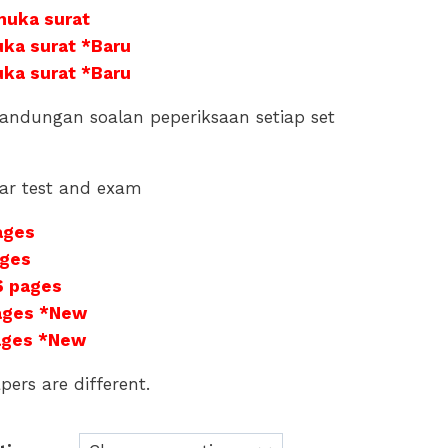
muka surat
uka surat *Baru
uka surat *Baru
andungan soalan peperiksaan setiap set
ar test and exam
pages
ages
6 pages
pages *New
pages *New
pers are different.