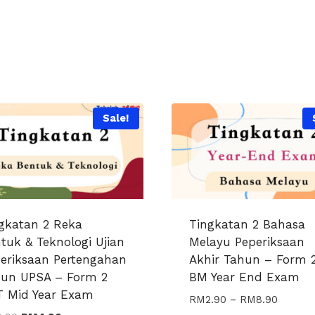
Sale!
gkatan 2 Reka
Tingkatan 2 Bahasa
tuk & Teknologi Ujian
Melayu Peperiksaan
eriksaan Pertengahan
Akhir Tahun – Form 
un UPSA – Form 2
BM Year End Exam
 Mid Year Exam
Price
RM
2.90
–
RM
8.90
range: