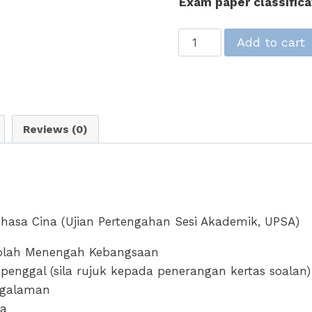
Exam paper classifica
Tingkatan
Add to cart
2
Bahasa
Cina
(BC)
Reviews (0)
Ujian
Peperiksaan
Pertengahan
Tahun
UPSA
ahasa Cina (Ujian Pertengahan Sesi Akademik, UPSA)
–
Form
ekolah Menengah Kebangsaan
2
penggal (sila rujuk kepada penerangan kertas soalan)
BC
ngalaman
Mid
za