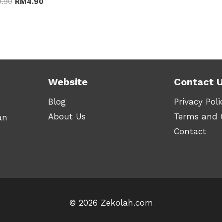
Original
Current
9.90
RM
4.90
RM2.90
price
price
throug
was:
is:
RM8.90
RM9.90.
RM4.90.
Website
Contact 
Blog
Privacy Poli
About Us
Terms and 
an
Contact
© 2026 Zekolah.com