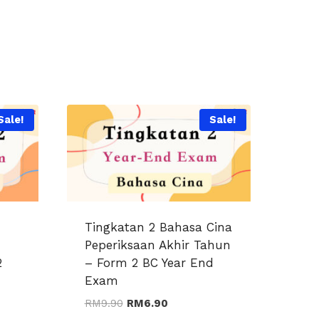
Sale!
Sale!
Tingkatan 2 Bahasa Cina
Peperiksaan Akhir Tahun
2
– Form 2 BC Year End
Exam
Original
Current
RM
9.90
RM
6.90
price
price