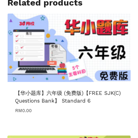
Related products
【华小题库】六年级 (免费版)【FREE SJK(C)
Questions Bank】 Standard 6
RM
0.00