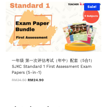
RM16.90
Sale!
一年级 第一次评估考试（年中）配套（5合1）
SJKC Standard 1 First Assessment Exam
Papers (5-in-1)
Original
Current
RM
34.50
RM
24.90
price
price
was:
is:
RM34.50.
RM24.90.