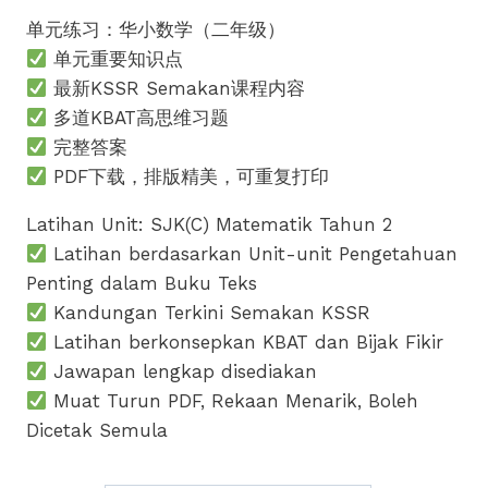
price
price
单元练习：华小数学（二年级）
was:
is:
单元重要知识点
RM9.90.
RM5.90.
最新KSSR Semakan课程内容
多道KBAT高思维习题
完整答案
PDF下载，排版精美，可重复打印
Latihan Unit: SJK(C) Matematik Tahun 2
Latihan berdasarkan Unit-unit Pengetahuan
Penting dalam Buku Teks
Kandungan Terkini Semakan KSSR
Latihan berkonsepkan KBAT dan Bijak Fikir
Jawapan lengkap disediakan
Muat Turun PDF, Rekaan Menarik, Boleh
Dicetak Semula