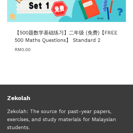
【500题数学基础练习】二年级 (免费)【FREE
500 Maths Questions】 Standard 2
RM
0.00
Zekolah
Zekolah: The source for past-year papers,
exercises, and study materials for Malaysian
students.