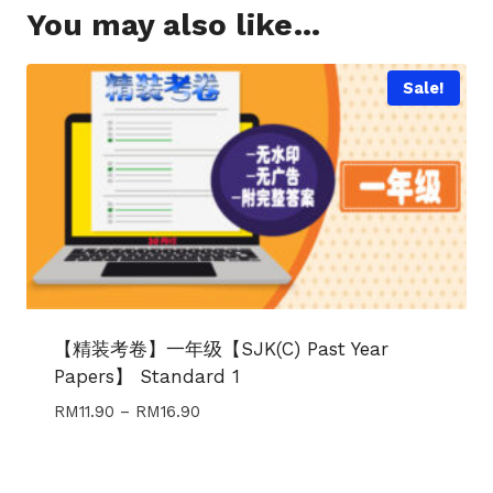
You may also like…
Sale!
【精装考卷】一年级【SJK(C) Past Year
Papers】 Standard 1
Price
RM
11.90
–
RM
16.90
range:
RM11.90
through