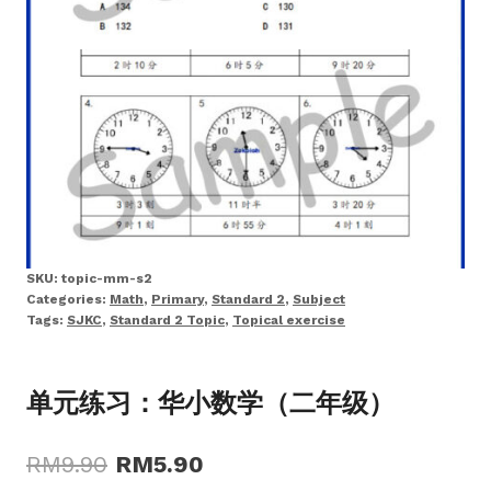
SKU:
topic-mm-s2
Categories:
Math
,
Primary
,
Standard 2
,
Subject
Tags:
SJKC
,
Standard 2 Topic
,
Topical exercise
单元练习：华小数学（二年级）
Original
Current
RM
9.90
RM
5.90