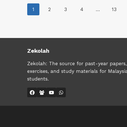
RM29.90
1
2
3
4
…
13
Zekolah
Zekolah: The source for past-year papers,
exercises, and study materials for Malaysi
students.