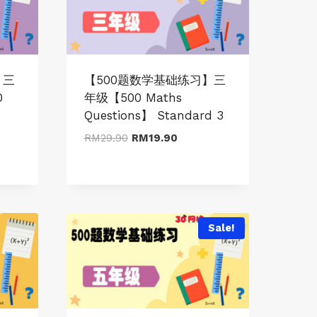
】三
【500题数学基础练习】三
0
年级【500 Maths
Questions】 Standard 3
Original
Current
RM
29.90
RM
19.90
price
price
was:
is:
RM29.90.
RM19.90.
Sale!