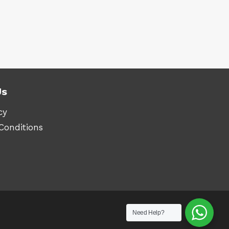
.90
Us
cy
Conditions
Need Help?