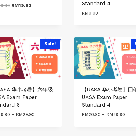
Standard 4
Original
Current
29.90
RM
19.90
price
price
RM
0.00
was:
is:
RM29.90.
RM19.90.
Sale!
ASA 华小考卷】六年级
【UASA 华小考卷】四
SA Exam Paper
UASA Exam Paper
ndard 6
Standard 4
Price
Price
26.90
–
RM
29.90
RM
26.90
–
RM
29.90
range:
range
RM26.90
RM26
through
thro