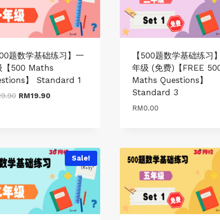
500题数学基础练习】一
【500题数学基础练习
【500 Maths
年级 (免费)【FREE 50
stions】 Standard 1
Maths Questions】
Standard 3
Original
Current
29.90
RM
19.90
price
price
RM
0.00
was:
is:
RM29.90.
RM19.90.
Sale!