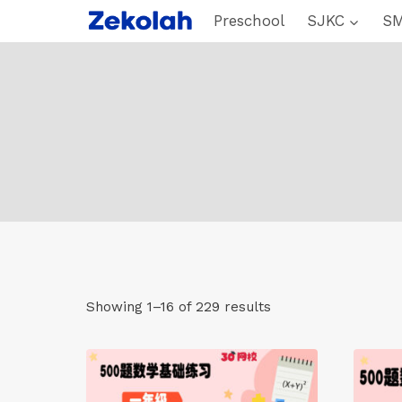
Skip
Preschool
SJKC
S
to
content
Showing 1–16 of 229 results