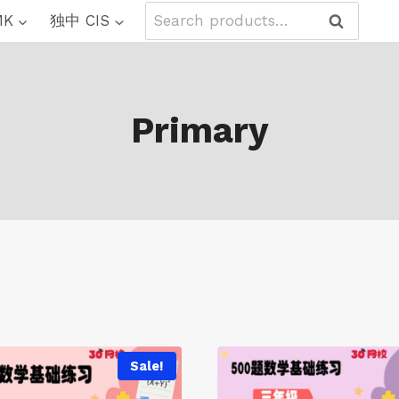
Search
MK
独中 CIS
Search
for:
Primary
Sale!