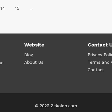
RM29.90
RM29
14
15
→
Website
Contact 
Blog
Privacy Poli
About Us
Terms and 
an
Contact
© 2026 Zekolah.com