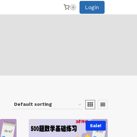
Login
0
Sale!