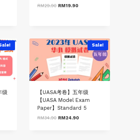
Original
Current
RM
29.90
RM
19.90
price
price
was:
is:
RM29.90.
RM19.90.
Sale!
Sale!
年级
【UASA考卷】五年级
【UASA Model Exam
Paper】Standard 5
Original
Current
RM
34.90
RM
24.90
:
price
price
.90
was:
is:
ugh
RM34.90.
RM24.90.