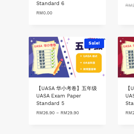
Standard 6
RM
RM
0.00
Sale!
【UASA 华小考卷】五年级
【U
UASA Exam Paper
UA
Standard 5
Sta
Price
RM
26.90
–
RM
29.90
RM
range:
RM26.90
through