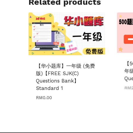
Related products
【
【华小题库】一年级 (免费
年级
版)【FREE SJK(C)
Que
Questions Bank】
Standard 1
RM
RM
0.00