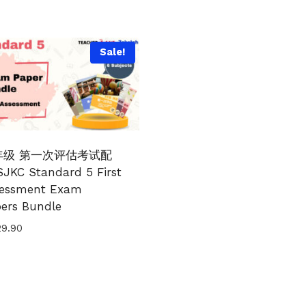
Sale!
年级 第一次评估考试配
JKC Standard 5 First
sessment Exam
ers Bundle
29.90