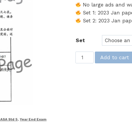
No large ads and w
Set 1: 2023 Jan pape
Set 2: 2023 Jan pape
Set
UASA
Add to cart
历
年
考
卷：
五
年
级
华
ASA Std 5
,
Year End Exam
文