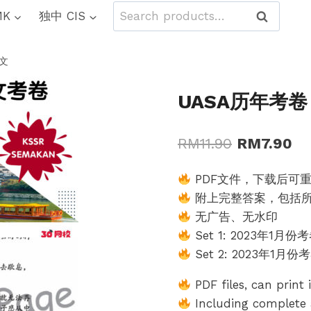
Search
MK
独中 CIS
Search
for:
文
UASA历年考
Original
Cu
RM
11.90
RM
7.90
price
pr
PDF文件，下载后可
was:
is:
附上完整答案，包括
RM11.90.
RM
无广告、无水印
Set 1: 2023年1月
Set 2: 2023年1月
PDF files, can print
Including complete