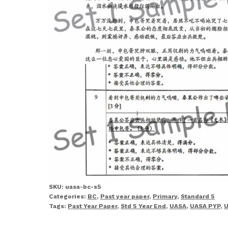
SKU:
uasa-bc-s5
Categories:
BC
,
Past year paper
,
Primary
,
Standard 5
Tags:
Past Year Paper
,
Std 5 Year End
,
UASA
,
UASA PYP
,
U