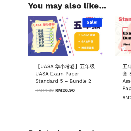
You may also like…
Sale!
【UASA 华小考卷】五年级
五
UASA Exam Paper
套 S
Standard 5 – Bundle 2
As
Pap
Original
Current
RM
44.90
RM
26.90
price
price
RM
was:
is:
RM44.90.
RM26.90.