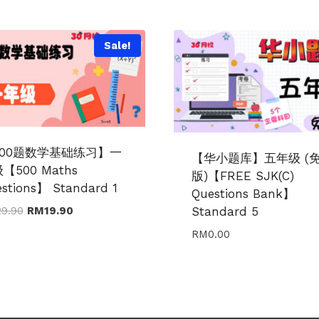
Sale!
500题数学基础练习】一
【华小题库】五年级 (
【500 Maths
版)【FREE SJK(C)
stions】 Standard 1
Questions Bank】
Original
Current
Standard 5
29.90
RM
19.90
price
price
RM
0.00
was:
is:
RM29.90.
RM19.90.