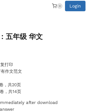
price
price
Login
0
was:
is:
RM11.90.
RM7.90.
卷：五年级 华文
rrent
ice
重复打印
所有作文范文
7.90.
份考卷，共20页
份考卷，共14页
 immediately after download
 answer