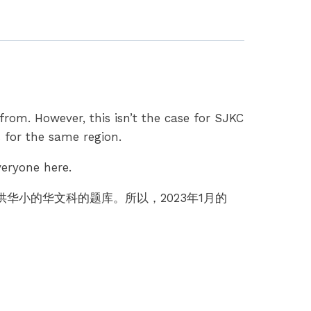
from. However, this isn’t the case for SJKC
for the same region.
veryone here.
华小的华文科的题库。所以，2023年1月的