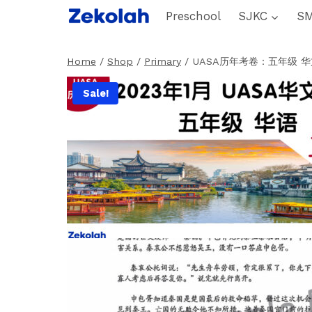
Skip
Preschool
SJKC
S
to
content
Home
/
Shop
/
Primary
/
UASA历年考卷：五年级 华
Sale!