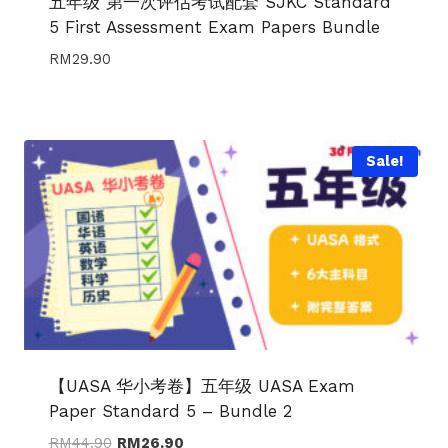
五年级 第一次评估考试配套 SJKC Standard
5 First Assessment Exam Papers Bundle
RM
29.90
Sale!
【UASA 华小考卷】五年级 UASA Exam
Paper Standard 5 – Bundle 2
Original
Current
RM
44.90
RM
26.90