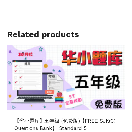
price
price
was:
is:
RM44.90.
RM26.90.
Related products
【华小题库】五年级 (免费版)【FREE SJK(C)
Questions Bank】 Standard 5