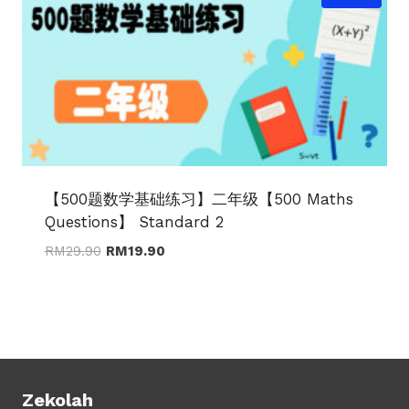
【500题数学基础练习】二年级【500 Maths
Questions】 Standard 2
Original
Current
RM
29.90
RM
19.90
price
price
was:
is:
RM29.90.
RM19.90.
Zekolah