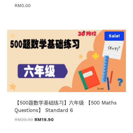
RM
0.00
Sale!
【500题数学基础练习】六年级 【500 Maths
Questions】 Standard 6
Original
Current
RM
29.90
RM
19.90
price
price