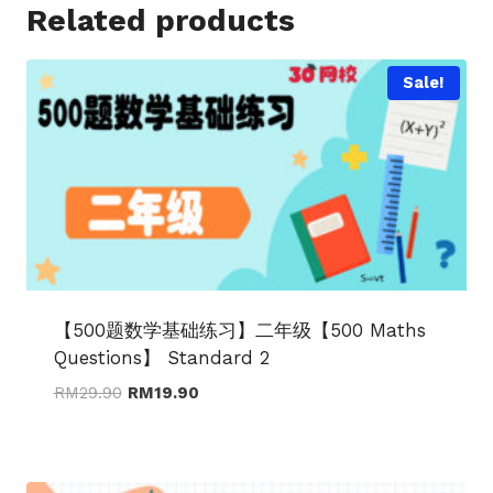
Related products
Sale!
【500题数学基础练习】二年级【500 Maths
Questions】 Standard 2
Original
Current
RM
29.90
RM
19.90
price
price
was:
is:
RM29.90.
RM19.90.