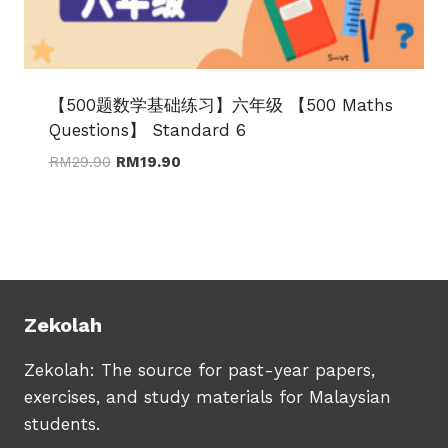
【500题数学基础练习】六年级 【500 Maths
Questions】 Standard 6
Original
Current
RM
29.90
RM
19.90
price
price
was:
is:
RM29.90.
RM19.90.
Zekolah
Zekolah: The source for past-year papers,
exercises, and study materials for Malaysian
students.