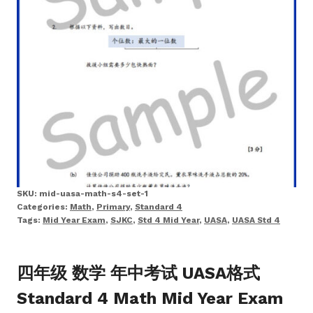
SKU:
mid-uasa-math-s4-set-1
Categories:
Math
,
Primary
,
Standard 4
Tags:
Mid Year Exam
,
SJKC
,
Std 4 Mid Year
,
UASA
,
UASA Std 4
四年级 数学 年中考试 UASA格式
Standard 4 Math Mid Year Exam