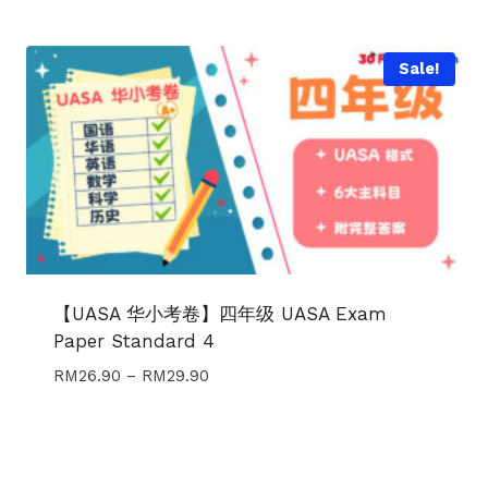
Sale!
【UASA 华小考卷】四年级 UASA Exam
Paper Standard 4
Price
RM
26.90
–
RM
29.90
range:
RM26.90
through
RM29.90