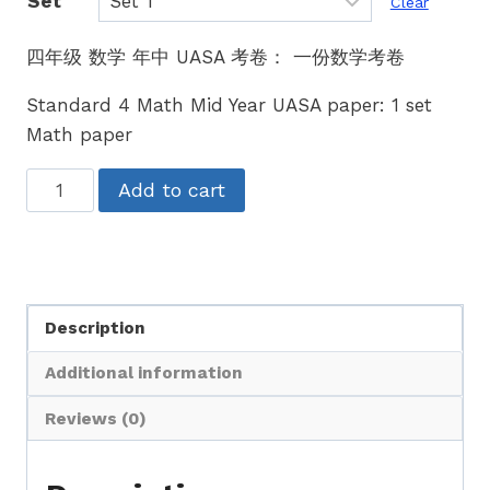
Set
Clear
四年级 数学 年中 UASA 考卷： 一份数学考卷
Standard 4 Math Mid Year UASA paper: 1 set
Math paper
四
Add to cart
年
级
数
学
Description
年
中
Additional information
考
试
Reviews (0)
UASA
格