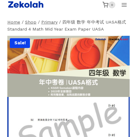
Skip
0
to
content
Home
/
Shop
/
Primary
/
四年级 数学 年中考试 UASA格式
Standard 4 Math Mid Year Exam Paper UASA
Sale!