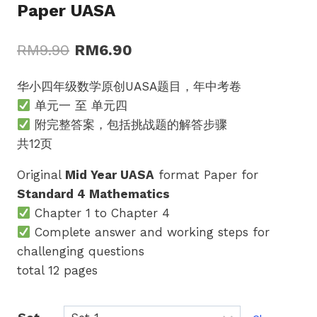
Paper UASA
Original
Current
RM
9.90
RM
6.90
price
price
华小四年级数学原创UASA题目，年中考卷
was:
is:
单元一 至 单元四
RM9.90.
RM6.90.
附完整答案，包括挑战题的解答步骤
共12页
Original
Mid Year UASA
format Paper for
Standard 4 Mathematics
Chapter 1 to Chapter 4
Complete answer and working steps for
challenging questions
total 12 pages