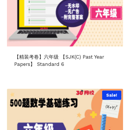
【精装考卷】六年级 【SJK(C) Past Year
Papers】 Standard 6
Sale!