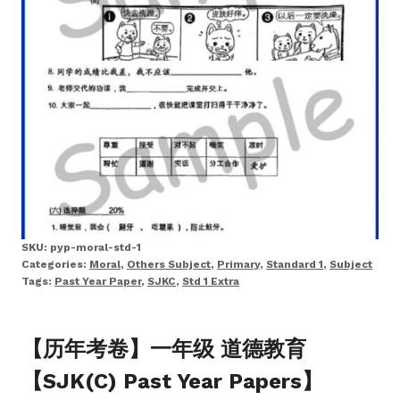
SKU:
pyp-moral-std-1
Categories:
Moral
,
Others Subject
,
Primary
,
Standard 1
,
Subject
Tags:
Past Year Paper
,
SJKC
,
Std 1 Extra
【历年考卷】一年级 道德教育
【SJK(C) Past Year Papers】