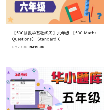
【500题数学基础练习】六年级 【500 Maths
Questions】 Standard 6
Original
Current
RM
29.90
RM
19.90
price
price
was:
is:
RM29.90.
RM19.90.