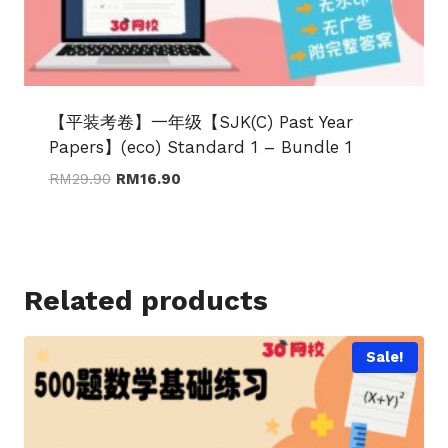
【平装考卷】一年级【SJK(C) Past Year
Papers】(eco) Standard 1 – Bundle 1
Original
Current
RM
29.90
RM
16.90
price
price
was:
is:
RM29.90.
RM16.90.
Related products
Sale!