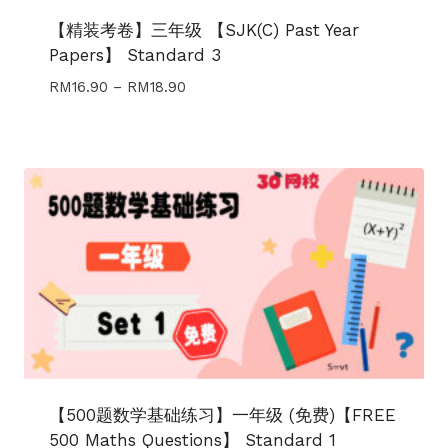
【精装考卷】三年级 【SJK(C) Past Year
Papers】 Standard 3
Price
RM
16.90
–
RM
18.90
range:
RM16.90
through
RM18.90
【500题数学基础练习】一年级 (免费)【FREE
500 Maths Questions】 Standard 1