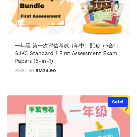
一年级 第一次评估考试（年中）配套（5合1）
SJKC Standard 1 First Assessment Exam
Papers (5-in-1)
Original
Current
RM
34.50
RM
24.90
price
price
was:
is:
RM34.50.
RM24.90.
Sale!