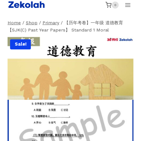
Skip
0
to
content
Home
/
Shop
/
Primary
/
【历年考卷】一年级 道德教育
【SJK(C) Past Year Papers】 Standard 1 Moral
Sale!