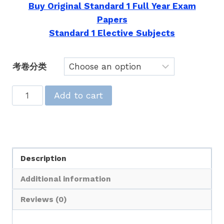
Buy Original Standard 1 Full Year Exam
Papers
Standard 1 Elective Subjects
考卷分类
【历
Add to cart
年
考
卷】
一
Description
年
级
Additional information
道
德
Reviews (0)
教